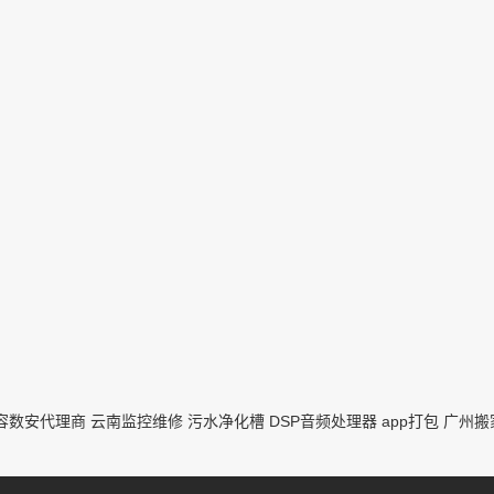
容数安代理商
云南监控维修
污水净化槽
DSP音频处理器
app打包
广州搬