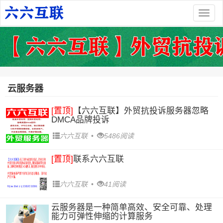
Togg
navig
云服务器
[置顶]
【六六互联】外贸抗投诉服务器忽略
DMCA品牌投诉
六六互联
•
5486阅读
[置顶]
联系六六互联
六六互联
•
41阅读
云服务器是一种简单高效、安全可靠、处理
能力可弹性伸缩的计算服务