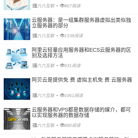
六六互联
•
867阅读
云服务器：是一组集群服务器虚拟出类似独
立服务器的部分
六六互联
•
1338阅读
阿里云轻量应用服务器和ECS云服务器的区
别及选择方法
六六互联
•
931阅读
阿贝云是提供免 费 虚拟主机免 费 云服务器
六六互联
•
1061阅读
云服务器和VPS都是数据存储的媒介，都可
以实现服务器的数据存储
六六互联
•
880阅读