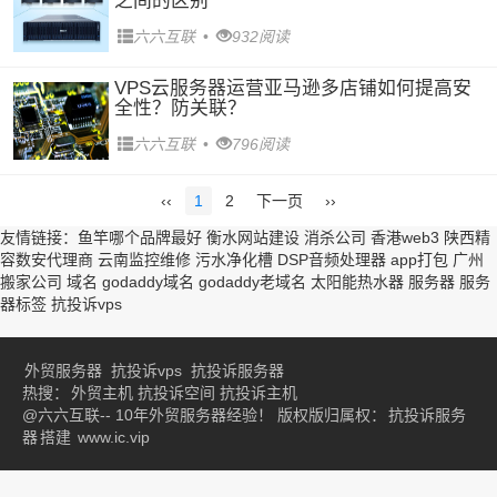
之间的区别
六六互联
•
932阅读
VPS云服务器运营亚马逊多店铺如何提高安
全性？防关联？
六六互联
•
796阅读
‹‹
1
2
下一页
››
友情链接：
鱼竿哪个品牌最好
衡水网站建设
消杀公司
香港web3
陕西精
容数安代理商
云南监控维修
污水净化槽
DSP音频处理器
app打包
广州
搬家公司
域名
godaddy域名
godaddy老域名
太阳能热水器
服务器
服务
器标签
抗投诉vps
外贸服务器
抗投诉vps
抗投诉服务器
热搜：
外贸主机
抗投诉空间
抗投诉主机
@六六互联-- 10年外贸服务器经验！ 版权版归属权：
抗投诉服务
器
搭建
www.ic.vip